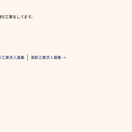
据付工事をしてます。
新工業求人募集
渡新工業求人募集
→