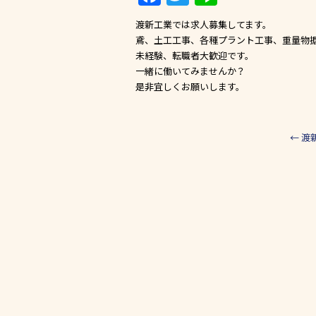
a
w
n
渡新工業では求人募集してます。
c
itt
e
鳶、土工工事、各種プラント工事、重量物
e
er
未経験、転職者大歓迎です。
一緒に働いてみませんか？
b
是非宜しくお願いします。
o
o
←
渡
k