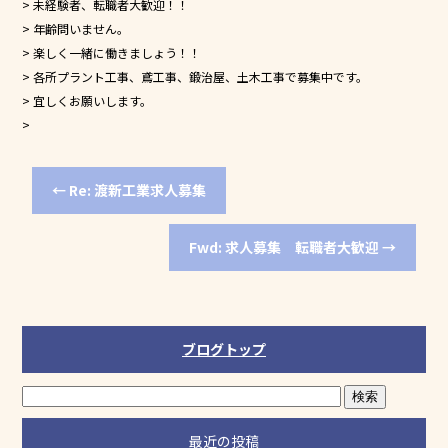
b
> 未経験者、転職者大歓迎！！
o
> 年齢問いません。
> 楽しく一緒に働きましょう！！
o
> 各所プラント工事、鳶工事、鍛治屋、土木工事で募集中です。
k
> 宜しくお願いします。
>
←
Re: 渡新工業求人募集
Fwd: 求人募集 転職者大歓迎
→
ブログトップ
最近の投稿