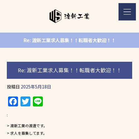
Re: 渡新工業求人募集！！転職者大歓迎！！
Re: 渡新工業求人募集！！転職者大歓迎！！
投稿日
2025年5月18日
F
T
Li
a
w
n
:
c
itt
e
> 渡新工業の渡邊です。
e
er
> 求人を募集してます。