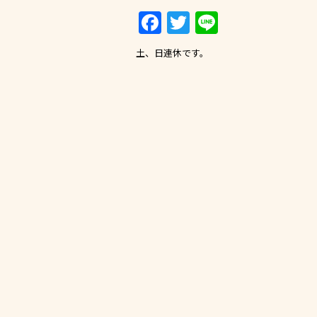
F
T
Li
a
w
n
土、日連休です。
c
itt
e
e
er
b
o
o
k